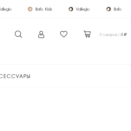
allegio
Bafo_Kids
Vallegio
Bafo
0 товаров /
0 ₽
СЕССУАРЫ