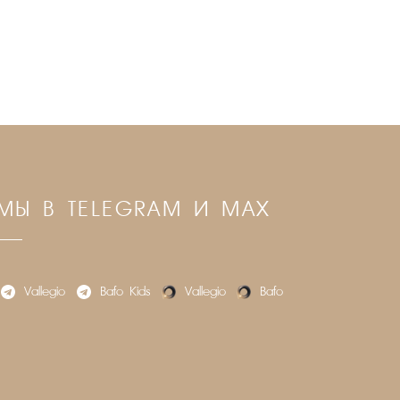
МЫ В TELEGRAM И MAX
Vallegio
Bafo_Kids
Vallegio
Bafo