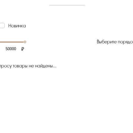
Новинка
Выберите порядо
₽
росу товары не найдены...