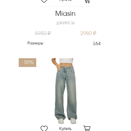
Miasin
ДЖИНСЫ
5950 ₽
2980 ₽
Размеры
164
- 50%