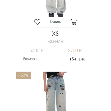
Скидка
Новинка
Цена
₽
XS
Выберите порядок сортировки
ДЖИНСЫ
Очистить фильтры
5400 ₽
2700 ₽
Размеры
134
146
- 50%