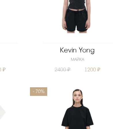
g
Kevin Yong
МАЙКА
0 ₽
2400 ₽
1200 ₽
152
Размеры
146
- 70%