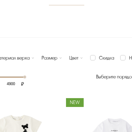
териал верха
Размер
Цвет
Скидка
Н
Выберите порядо
₽
NEW