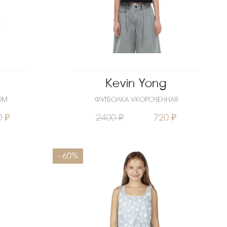
Kevin Yong
ОМ
ФУТБОЛКА УКОРОЧЕННАЯ
0 ₽
2400 ₽
720 ₽
74
80
Размеры
140
164
170
- 60%