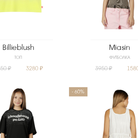
Billieblush
Miasin
ТОП
ФУТБОЛКА
50 ₽
3280 ₽
3950 ₽
158
150
Размеры
- 60%