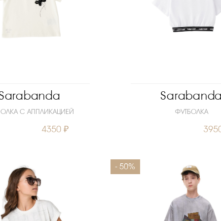
Sarabanda
Saraband
БОЛКА С АППЛИКАЦИЕЙ
ФУТБОЛКА
4350 ₽
395
104
110
116
122
Размеры
140
- 50%