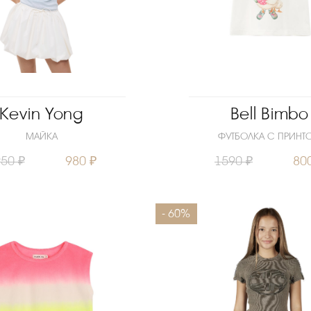
Kevin Yong
Bell Bimbo
МАЙКА
ФУТБОЛКА С ПРИНТ
50 ₽
980 ₽
1590 ₽
80
140
146
158
Размеры
- 60%