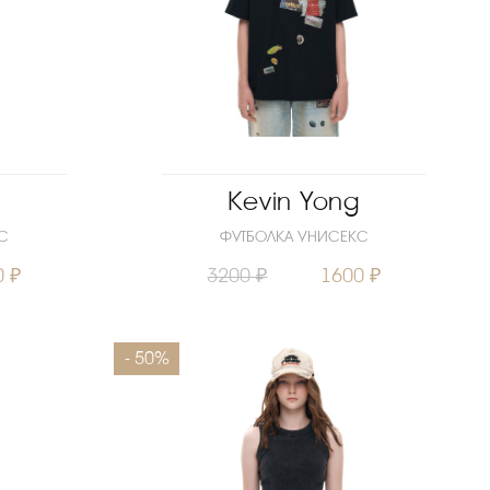
g
Kevin Yong
С
ФУТБОЛКА УНИСЕКС
0 ₽
3200 ₽
1600 ₽
152
158
Размеры
МНОГО
- 50%