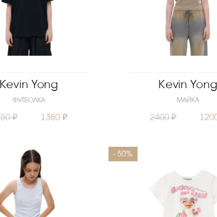
Kevin Yong
Kevin Yon
ФУТБОЛКА
МАЙКА
50 ₽
1380 ₽
2400 ₽
120
152
Размеры
- 50%