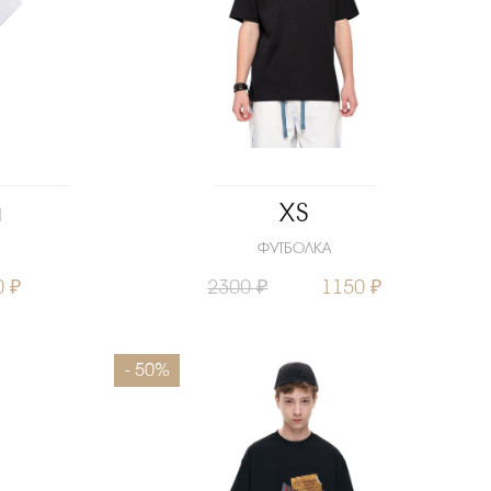
a
XS
ФУТБОЛКА
0 ₽
2300 ₽
1150 ₽
152
164
Размеры
158
- 50%