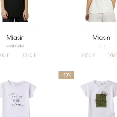
Miasin
Miasin
ФУТБОЛКА
ТОП
00 ₽
1240 ₽
2550 ₽
102
МНОГО
Размеры
- 50%