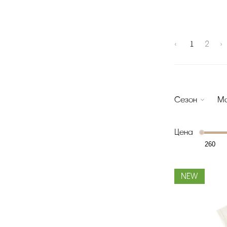
‹
1
2
›
Сезон
Ма
Цена
NEW