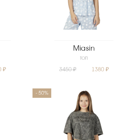
Miasin
ТОП
0 ₽
3450 ₽
1380 ₽
140
146
Размеры
164
- 50%