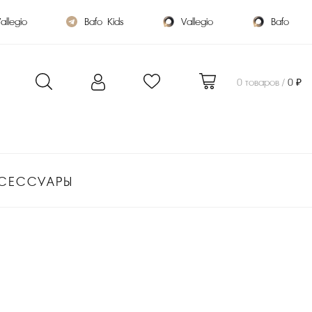
allegio
Bafo_Kids
Vallegio
Bafo
0 товаров /
0 ₽
СЕССУАРЫ