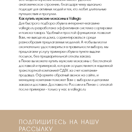
анатомическое строение, благодаря чему идеально
подходят для активных людей и тех, кто любит длительные
путешествия и прогулки.
Как купить мужские мокасины в Vallegio
Для быстрого подбора обуви в интеренет-магазине
vallegio.ru разработана эффективная система сортировки
и поиска товара. Удобный и простой функционал позволит
Вам, не выходя из дома, сориентироваться среди
разнообразия предлагаемых моделей. А чтобы вы могли
окончательно удостовериться в правильности выбора, мы
предлагаем услугу примерки обуви в пункте выдачи
посылок, без предварительной оплаты заказа.
в Пензе вы можете купить мужские мокасины с бесплатной
доставкой и примеркой, которая осуществляется надежной
транспортной компанией СДЕК за счет компании-
продавца. Оформите обратный звонок на сайте, и
менеджер компании поможет Вам с выбором и деталями
заказа и доставки. Доставка по России и в Пензе с оплатой
после примерки - только у нас в vallegio.ru
ПОДПИШИТЕСЬ НА НАШУ
РАССЫЛКУ