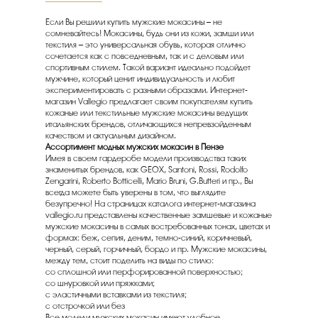
Если Вы решили купить мужские мокасины – не
сомневайтесь! Мокасины, будь они из кожи, замши или
текстиля – это универсальная обувь, которая отлично
сочетается как с повседневным, так и с деловым или
спортивным стилем. Такой вариант идеально подойдет
мужчине, который ценит индивидуальность и любит
экспериментировать с разными образами. Интернет-
магазин Vallegio предлагает своим покупателям купить
кожаные или текстильные мужские мокасины ведущих
итальянских брендов, отличающихся непревзойденным
качеством и актуальным дизайном.
Ассортимент модных мужских мокасин
в Пензе
Имея в своем гардеробе модели производства таких
знаменитых брендов, как GEOX, Santoni, Rossi, Rodolfo
Zengarini, Roberto Botticelli, Mario Bruni, G.Butteri и пр., Вы
всегда можете быть уверены в том, что выглядите
безупречно! На страницах каталога интернет-магазина
vallegio.ru представлены качественные замшевые и кожаные
мужские мокасины в самых востребованных тонах, цветах и
формах: беж, сепия, деним, темно-синий, коричневый,
черный, серый, горчичный, бордо и пр. Мужские мокасины,
между тем, стоит поделить на виды по стилю:
со сплошной или перфорированной поверхностью;
со шнуровкой или пряжками;
с эластичными вставками из текстиля;
с отстрочкой или без
Все модели мужских мокасин имеют удобное