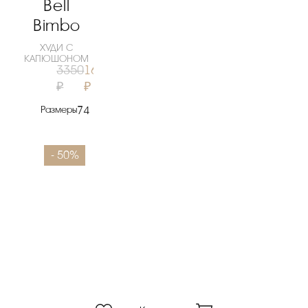
Bell
Bimbo
ХУДИ С
КАПЮШОНОМ
3350
1680
₽
₽
Размеры
74
80
86
98
- 50%