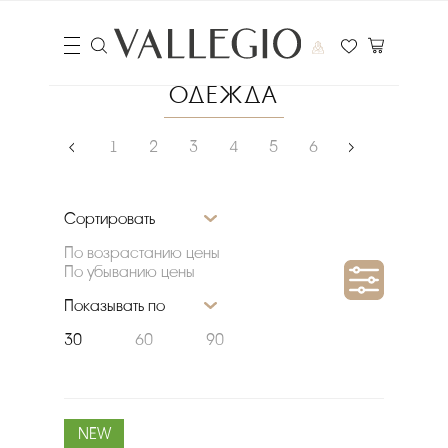
ОДЕЖДА
‹
1
2
3
4
5
6
›
Сортировать
По возрастанию цены
По убыванию цены
Показывать по
30
60
90
NEW