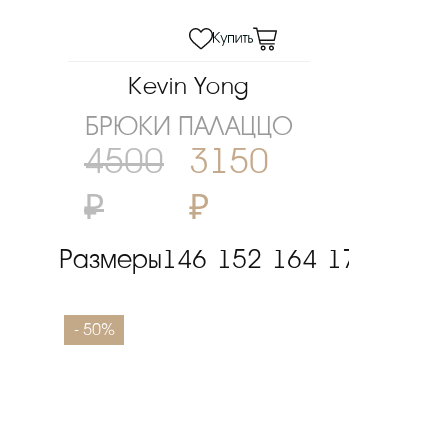
Kevin Yong
БРЮКИ ПАЛАЦЦО
4500
3150
₽
₽
Размеры
146
152
164
170
- 50%