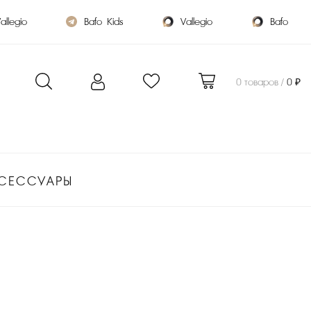
allegio
Bafo_Kids
Vallegio
Bafo
0 товаров /
0 ₽
СЕССУАРЫ