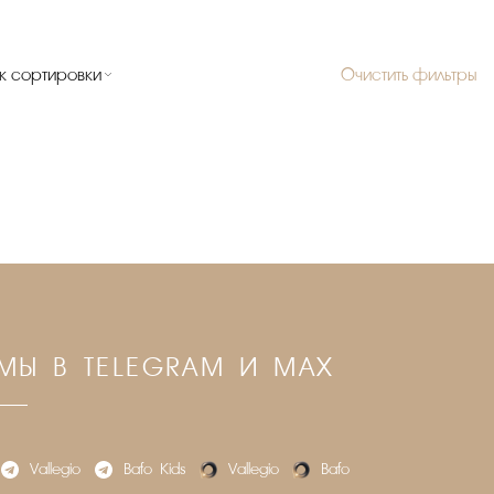
к сортировки
Очистить фильтры
МЫ В TELEGRAM И MAX
Vallegio
Bafo_Kids
Vallegio
Bafo