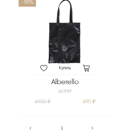
- 90%
Alberello
ШОПЕР
4900 ₽
490 ₽
‹
1
›