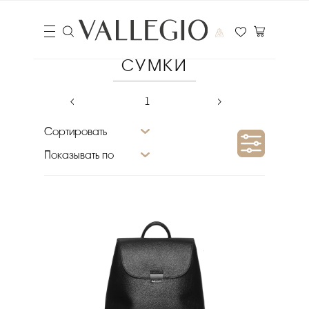
СУМКИ
‹
1
›
Сортировать
Показывать по
Сезон
Цена
₽
Выберите порядок сортировки
Очистить фильтры